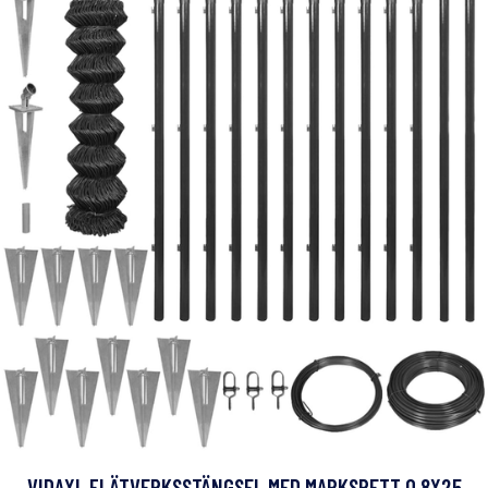
VIDAXL FLÄTVERKSSTÄNGSEL MED MARKSPETT 0,8X25