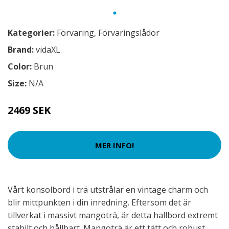
Kategorier:
Förvaring
,
Förvaringslådor
Brand:
vidaXL
Color:
Brun
Size:
N/A
2469 SEK
MER INFO!
Vårt konsolbord i trä utstrålar en vintage charm och
blir mittpunkten i din inredning. Eftersom det är
tillverkat i massivt mangoträ, är detta hallbord extremt
stabilt och hållbart. Mangoträ är ett tätt och robust