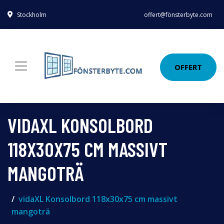
Stockholm
offert@fönsterbyte.com
OFFERT
VIDAXL KONSOLBORD
118X30X75 CM MASSIVT
MANGOTRÄ
vidaXL Konsolbord 118x30x75 cm massivt
mangoträ