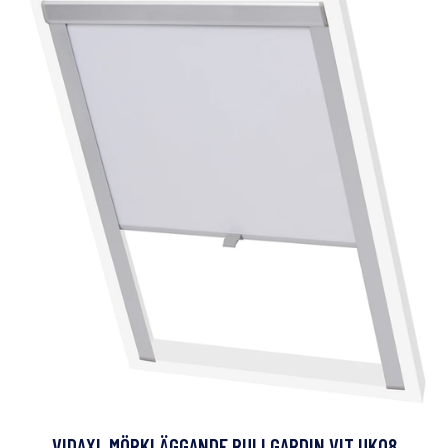
VIDAXL MÖRKLÄGGANDE RULLGARDIN VIT UK08