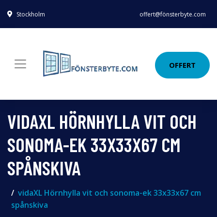
Stockholm
offert@fönsterbyte.com
OFFERT
VIDAXL HÖRNHYLLA VIT OCH
SONOMA-EK 33X33X67 CM
SPÅNSKIVA
vidaXL Hörnhylla vit och sonoma-ek 33x33x67 cm
spånskiva