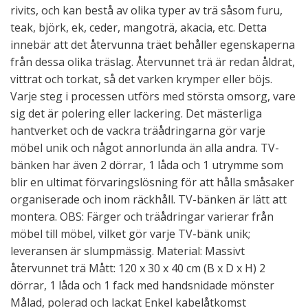
rivits, och kan bestå av olika typer av trä såsom furu,
teak, björk, ek, ceder, mangoträ, akacia, etc. Detta
innebär att det återvunna träet behåller egenskaperna
från dessa olika träslag. Återvunnet trä är redan åldrat,
vittrat och torkat, så det varken krymper eller böjs.
Varje steg i processen utförs med största omsorg, vare
sig det är polering eller lackering. Det mästerliga
hantverket och de vackra träådringarna gör varje
möbel unik och något annorlunda än alla andra. TV-
bänken har även 2 dörrar, 1 låda och 1 utrymme som
blir en ultimat förvaringslösning för att hålla småsaker
organiserade och inom räckhåll. TV-bänken är lätt att
montera. OBS: Färger och träådringar varierar från
möbel till möbel, vilket gör varje TV-bänk unik;
leveransen är slumpmässig. Material: Massivt
återvunnet trä Mått: 120 x 30 x 40 cm (B x D x H) 2
dörrar, 1 låda och 1 fack med handsnidade mönster
Målad, polerad och lackat Enkel kabelåtkomst