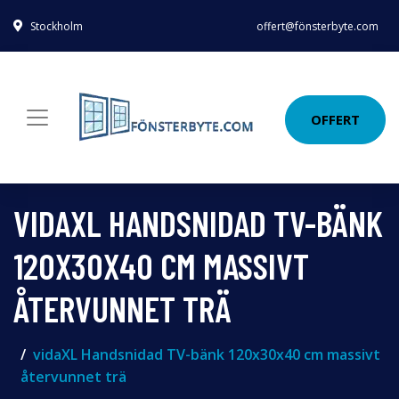
Stockholm
offert@fönsterbyte.com
OFFERT
VIDAXL HANDSNIDAD TV-BÄNK
120X30X40 CM MASSIVT
ÅTERVUNNET TRÄ
vidaXL Handsnidad TV-bänk 120x30x40 cm massivt
återvunnet trä