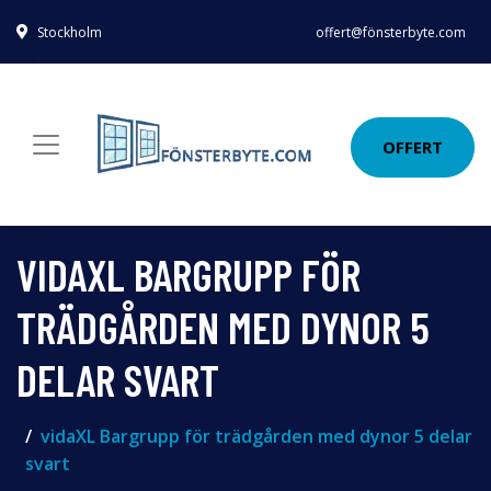
Stockholm
offert@fönsterbyte.com
OFFERT
VIDAXL BARGRUPP FÖR
TRÄDGÅRDEN MED DYNOR 5
DELAR SVART
vidaXL Bargrupp för trädgården med dynor 5 delar
svart