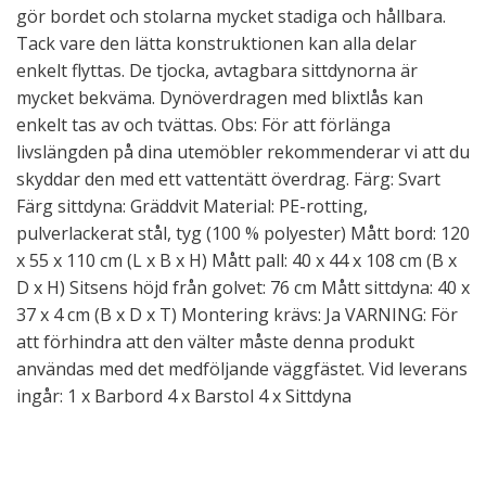
gör bordet och stolarna mycket stadiga och hållbara.
Tack vare den lätta konstruktionen kan alla delar
enkelt flyttas. De tjocka, avtagbara sittdynorna är
mycket bekväma. Dynöverdragen med blixtlås kan
enkelt tas av och tvättas. Obs: För att förlänga
livslängden på dina utemöbler rekommenderar vi att du
skyddar den med ett vattentätt överdrag. Färg: Svart
Färg sittdyna: Gräddvit Material: PE-rotting,
pulverlackerat stål, tyg (100 % polyester) Mått bord: 120
x 55 x 110 cm (L x B x H) Mått pall: 40 x 44 x 108 cm (B x
D x H) Sitsens höjd från golvet: 76 cm Mått sittdyna: 40 x
37 x 4 cm (B x D x T) Montering krävs: Ja VARNING: För
att förhindra att den välter måste denna produkt
användas med det medföljande väggfästet. Vid leverans
ingår: 1 x Barbord 4 x Barstol 4 x Sittdyna