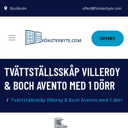
Stockholm
offert@fönsterbyte.com
OFFERT
TVÄTTSTÄLLSSKÅP VILLEROY
& BOCH AVENTO MED 1 DÖRR
Tvättställsskåp Villeroy & Boch Avento med 1 dörr