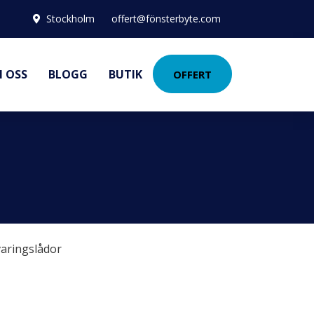
Stockholm
offert@fönsterbyte.com
 OSS
BLOGG
BUTIK
OFFERT
aringslådor