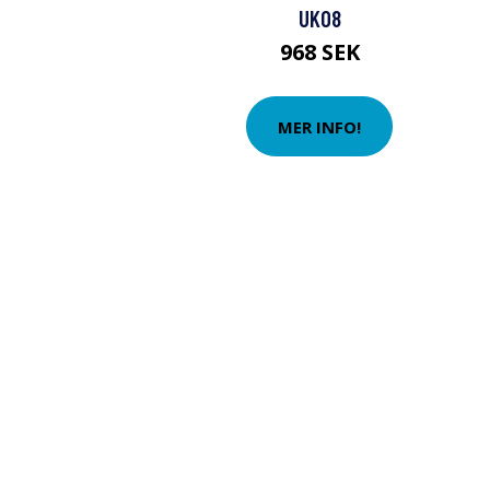
UK08
968 SEK
MER INFO!