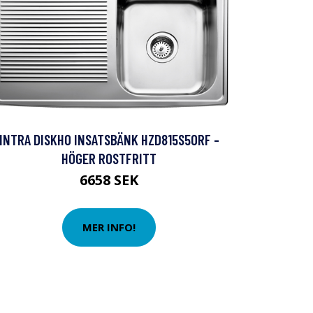
INTRA DISKHO INSATSBÄNK HZD815S50RF -
HÖGER ROSTFRITT
6658 SEK
MER INFO!