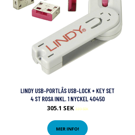
LINDY USB-PORTLÅS USB-LOCK + KEY SET
4 ST ROSA INKL. 1 NYCKEL 40450
305.1 SEK
339 SEK
MER INFO!