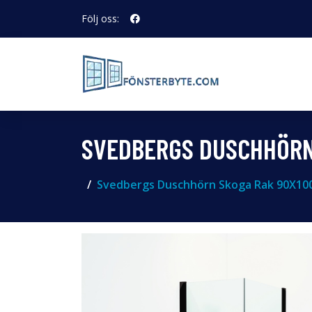
Följ oss:
SVEDBERGS DUSCHHÖRN 
Svedbergs Duschhörn Skoga Rak 90X100 