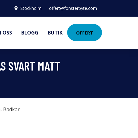
Stockholm
offert@fönsterbyte.com
 OSS
BLOGG
BUTIK
OFFERT
S SVART MATT
h
,
Badkar