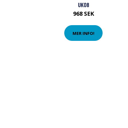
UK08
968 SEK
MER INFO!