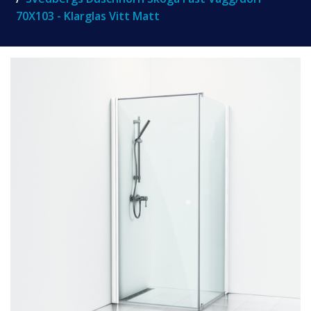
70X103 - Klarglas Vitt Matt