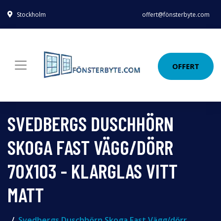
Stockholm
offert@fönsterbyte.com
OFFERT
SVEDBERGS DUSCHHÖRN
SKOGA FAST VÄGG/DÖRR
70X103 - KLARGLAS VITT
MATT
Svedbergs Duschhörn Skoga Fast Vägg/dörr