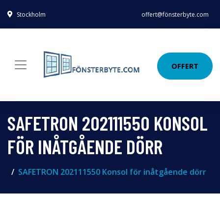
Stockholm
offert@fönsterbyte.com
OFFERT
SAFETRON 202111550 KONSOL
FÖR INÅTGÅENDE DÖRR
SAFETRON 202111550 Konsol för inåtgående dörr