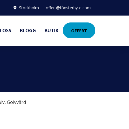
Stockholm
offert@fönsterbyte.com
 OSS
BLOGG
BUTIK
OFFERT
lv
,
Golvvård