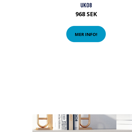
UK08
968 SEK
MER INFO!