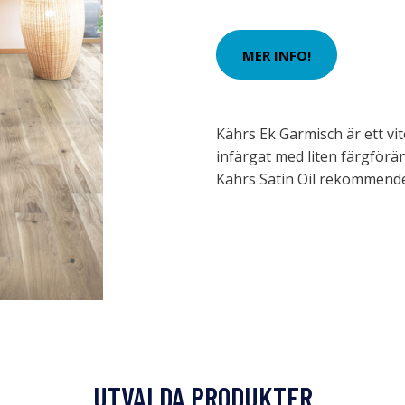
MER INFO!
Kährs Ek Garmisch är ett vit
infärgat med liten färgförän
Kährs Satin Oil rekommender
UTVALDA PRODUKTER