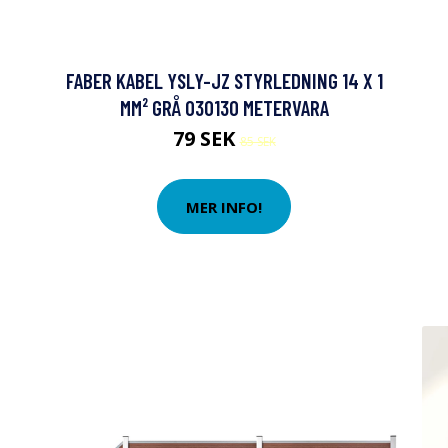
FABER KABEL YSLY-JZ STYRLEDNING 14 X 1
MM² GRÅ 030130 METERVARA
79 SEK
85 SEK
MER INFO!