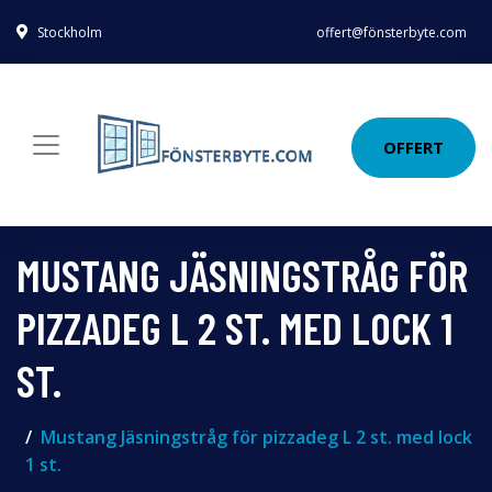
Stockholm
offert@fönsterbyte.com
OFFERT
MUSTANG JÄSNINGSTRÅG FÖR
PIZZADEG L 2 ST. MED LOCK 1
ST.
Mustang Jäsningstråg för pizzadeg L 2 st. med lock
1 st.