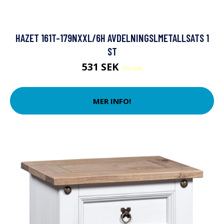
HAZET 161T-179NXXL/6H AVDELNINGSLMETALLSATS 1
ST
531 SEK
790 SEK
MER INFO!