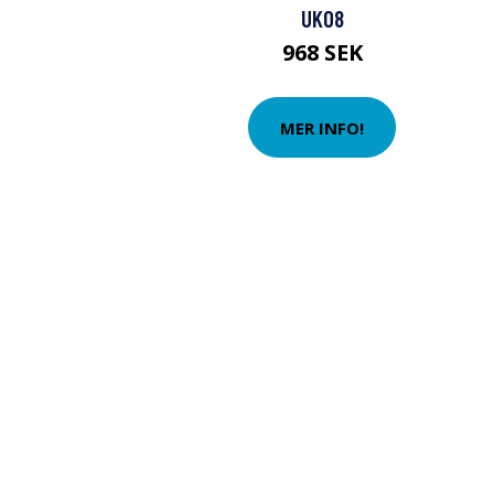
UK08
968 SEK
MER INFO!