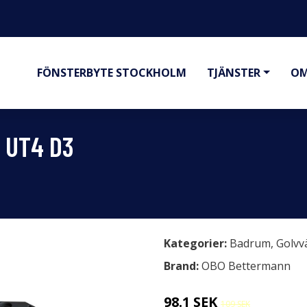
FÖNSTERBYTE STOCKHOLM
TJÄNSTER
OM
 UT4 D3
Kategorier:
Badrum
,
Golvv
Brand:
OBO Bettermann
98.1 SEK
109 SEK