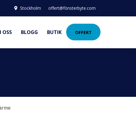
Stockholm
offert@fönsterbyte.com
 OSS
BLOGG
BUTIK
OFFERT
ärme