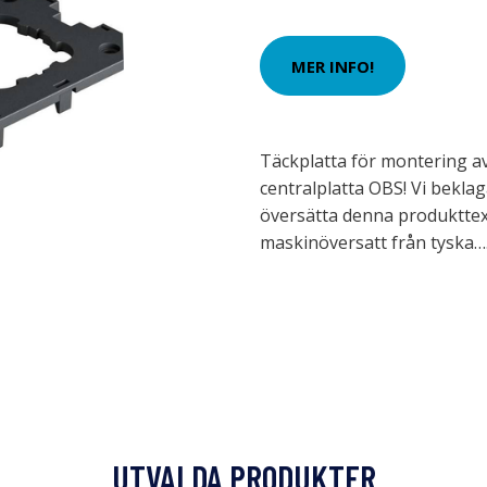
MER INFO!
Täckplatta för montering av
centralplatta OBS! Vi beklag
översätta denna produkttex
maskinöversatt från tyska…
UTVALDA PRODUKTER