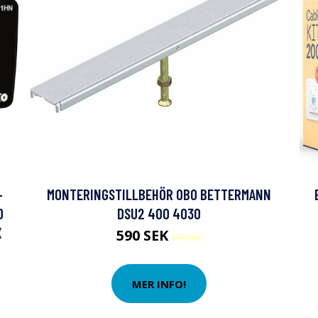
-
MONTERINGSTILLBEHÖR OBO BETTERMANN
0
DSU2 400 4030
X
590 SEK
650 SEK
MER INFO!