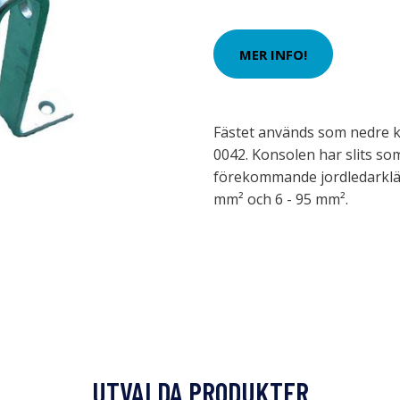
MER INFO!
Fästet används som nedre k
0042. Konsolen har slits so
förekommande jordledarkläm
mm² och 6 - 95 mm².
UTVALDA PRODUKTER