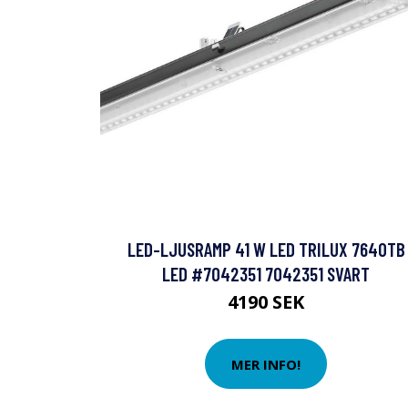
LED-LJUSRAMP 41 W LED TRILUX 7640TB
LED #7042351 7042351 SVART
4190 SEK
MER INFO!