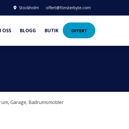
Stockholm
offert@fönsterbyte.com
 OSS
BLOGG
BUTIK
OFFERT
rum
,
Garage
,
Badrumsmöbler