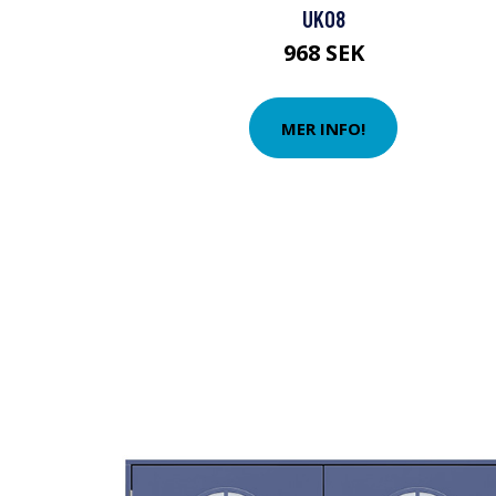
UK08
968 SEK
MER INFO!