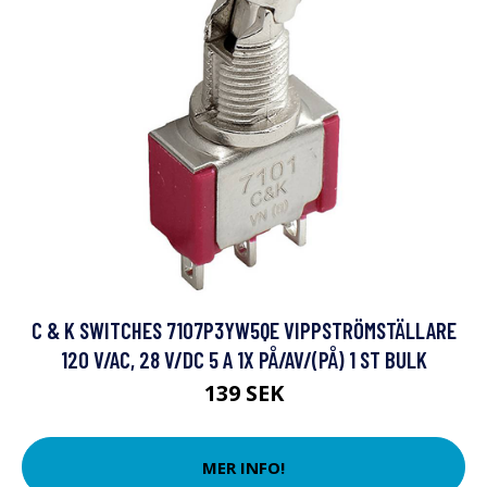
C & K SWITCHES 7107P3YW5QE VIPPSTRÖMSTÄLLARE
120 V/AC, 28 V/DC 5 A 1X PÅ/AV/(PÅ) 1 ST BULK
139 SEK
MER INFO!