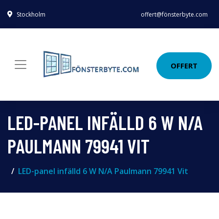
Stockholm
offert@fönsterbyte.com
OFFERT
LED-PANEL INFÄLLD 6 W N/A
PAULMANN 79941 VIT
LED-panel infälld 6 W N/A Paulmann 79941 Vit