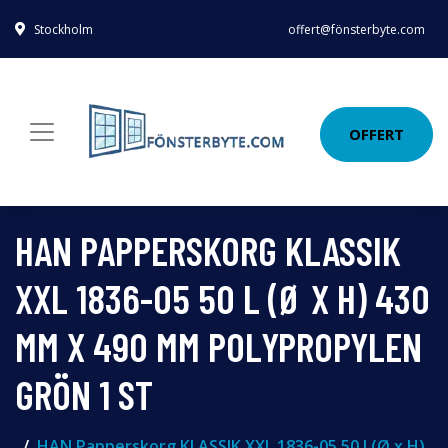
Stockholm
offert@fönsterbyte.com
OFFERT
HAN PAPPERSKORG KLASSIK
XXL 1836-05 50 L (Ø X H) 430
MM X 490 MM POLYPROPYLEN
GRÖN 1 ST
HAN Papperskorg KLASSIK XXL 1836-05 50 l (Ø x H)