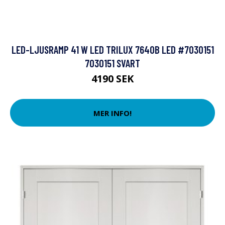
LED-LJUSRAMP 41 W LED TRILUX 7640B LED #7030151
7030151 SVART
4190 SEK
MER INFO!