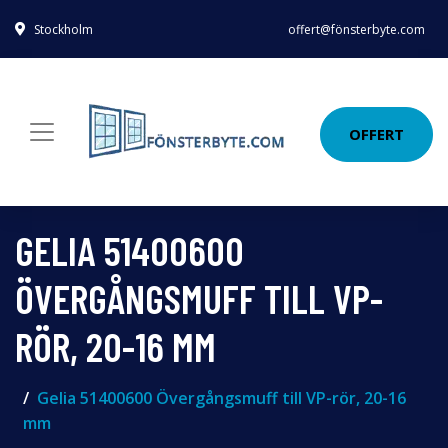
Stockholm
offert@fönsterbyte.com
OFFERT
GELIA 51400600
ÖVERGÅNGSMUFF TILL VP-
RÖR, 20-16 MM
Gelia 51400600 Övergångsmuff till VP-rör, 20-16
mm