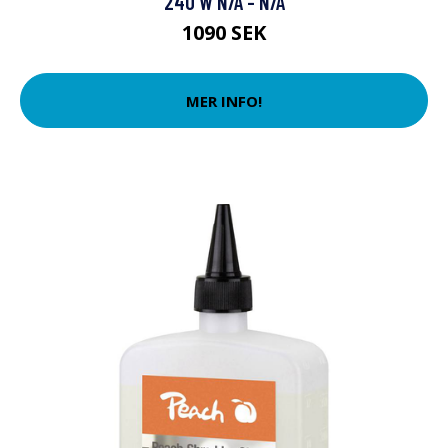
240 W N/A - N/A
1090 SEK
MER INFO!