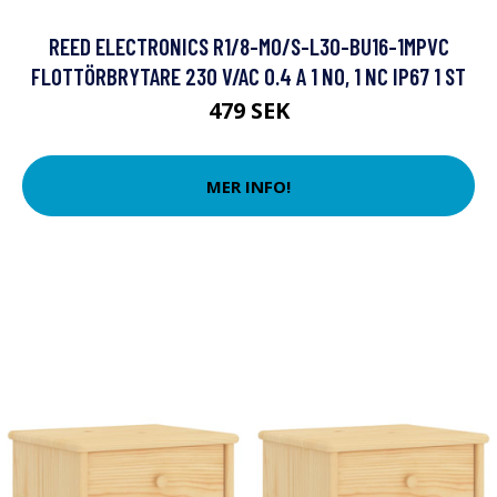
REED ELECTRONICS R1/8-MO/S-L30-BU16-1MPVC
FLOTTÖRBRYTARE 230 V/AC 0.4 A 1 NO, 1 NC IP67 1 ST
479 SEK
MER INFO!