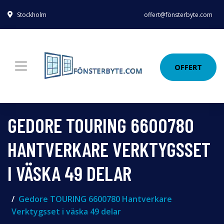
Stockholm
offert@fönsterbyte.com
OFFERT
GEDORE TOURING 6600780
HANTVERKARE VERKTYGSSET
I VÄSKA 49 DELAR
Gedore TOURING 6600780 Hantverkare
Verktygsset i väska 49 delar