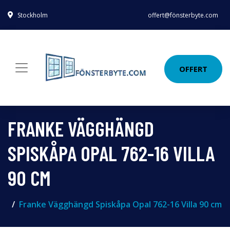
Stockholm
offert@fönsterbyte.com
OFFERT
FRANKE VÄGGHÄNGD
SPISKÅPA OPAL 762-16 VILLA
90 CM
Franke Vägghängd Spiskåpa Opal 762-16 Villa 90 cm