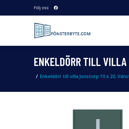
Följ oss:
ENKELDÖRR TILL VILLA
Enkeldörr till villa Jonstorp 10 x 20, V