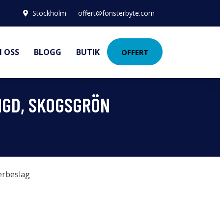
Stockholm
offert@fönsterbyte.com
 OSS
BLOGG
BUTIK
OFFERT
NGD, SKOGSGRÖN
erbeslag