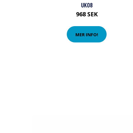
UK08
968 SEK
MER INFO!