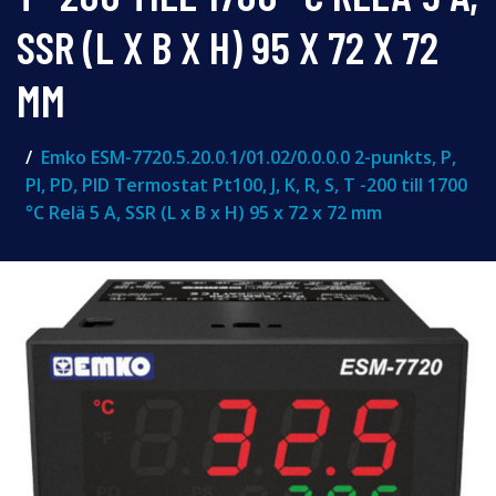
SSR (L X B X H) 95 X 72 X 72
MM
Emko ESM-7720.5.20.0.1/01.02/0.0.0.0 2-punkts, P,
PI, PD, PID Termostat Pt100, J, K, R, S, T -200 till 1700
°C Relä 5 A, SSR (L x B x H) 95 x 72 x 72 mm