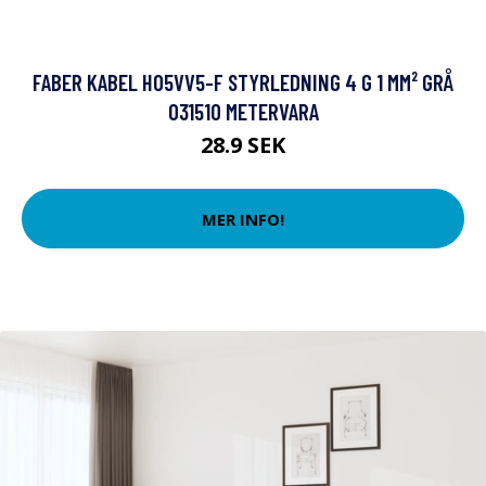
FABER KABEL H05VV5-F STYRLEDNING 4 G 1 MM² GRÅ
031510 METERVARA
28.9 SEK
MER INFO!