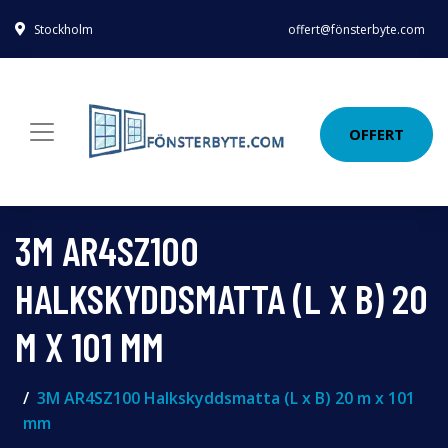
Stockholm
offert@fönsterbyte.com
OFFERT
3M AR4SZ100
HALKSKYDDSMATTA (L X B) 20
M X 101 MM
3M AR4SZ100 Halkskyddsmatta (L x B) 20 m x 101
mm