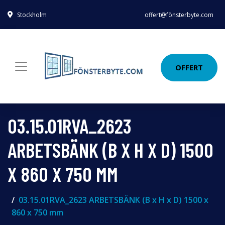
Stockholm
offert@fönsterbyte.com
OFFERT
03.15.01RVA_2623
ARBETSBÄNK (B X H X D) 1500
X 860 X 750 MM
03.15.01RVA_2623 ARBETSBÄNK (B x H x D) 1500 x
860 x 750 mm